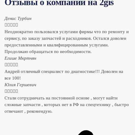
Отзывы о компании на 2gis
Денис Турбин





Неоднократно пользовался услугами фирмы что по ремонту и
сервису, по заказу запчастей и расходников. Остался доволен
предоставленными и квалифицированным услугами.
Продолжаю обращаться по необходимости.
​Егише Мкртчян





Андрей отличный специалист по диагностике!!! Доволен на
все 100!
​Юлия Гершевич





Стали сотрудничать на постоянной основе , могут найти
сложные запчасти , которых нет в РФ на спецтехнику , быстро
отвечают , рекомендую.