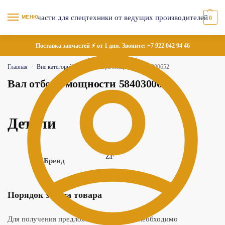
МЕНЮ
0
Поставка запчастей ⚡ от 1 дня. Звоните:
+7 922 042 94 46
Главная
Вне категорий
Вал отбора мощности 5840300652
/
/
Вал отбора мощности 5840300652
Детали
ZF
Бренд
Порядок заказа товара
Для получения предложения по товару необходимо