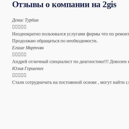
Отзывы о компании на 2gis
Денис Турбин





Неоднократно пользовался услугами фирмы что по ремонту
Продолжаю обращаться по необходимости.
​Егише Мкртчян





Андрей отличный специалист по диагностике!!! Доволен н
​Юлия Гершевич





Стали сотрудничать на постоянной основе , могут найти с