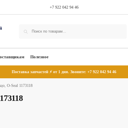
+7 922 042 94 46
Поиск
оставщикам
Полезное
Поставка запчастей ⚡ от 1 дня. Звоните:
+7 922 042 94 46
цо, O-Seal 1173118
1173118