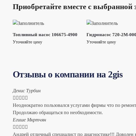
Приобретайте вместе с выбранной 
Топливный насос 106675-4900
Гидронасос 720-2M-00
Уточняйте цену
Уточняйте цену
Отзывы о компании на 2gis
Денис Турбин





Неоднократно пользовался услугами фирмы что по ремонту
Продолжаю обращаться по необходимости.
​Егише Мкртчян





Андрей отличный специалист по диагностике!!! Доволен н