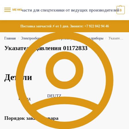
МЕНЮ
0
Поставка запчастей ⚡ от 1 дня. Звоните:
+7 922 042 94 46
Главная
Электрооборудование
Органы управления и приборы
Указатель давления 01172833
/
/
/
Указатель давления 01172833
Детали
DEUTZ
Бренд
Порядок заказа товара