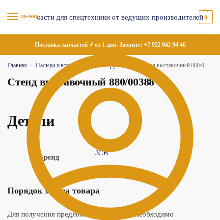
МЕНЮ
0
Поставка запчастей ⚡ от 1 дня. Звоните:
+7 922 042 94 46
Главная
Пальцы и втулки
Специнструменты
Стенд выставочный 880/00388
/
/
/
Стенд выставочный 880/00388
Детали
JCB
Бренд
Порядок заказа товара
Для получения предложения по товару необходимо