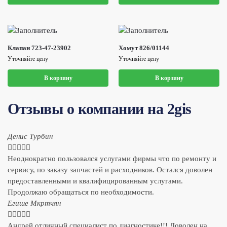
Клапан 723-47-23902
Хомут 826/01144
Уточняйте цену
Уточняйте цену
В корзину
В корзину
Отзывы о компании на 2gis
Денис Турбин





Неоднократно пользовался услугами фирмы что по ремонту и
сервису, по заказу запчастей и расходников. Остался доволен
предоставленными и квалифицированным услугами.
Продолжаю обращаться по необходимости.
​Егише Мкртчян





Андрей отличный специалист по диагностике!!! Доволен на