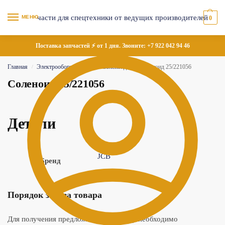
МЕНЮ
0
Поставка запчастей ⚡ от 1 дня. Звоните:
+7 922 042 94 46
Главная
Электрооборудование
Соленоиды
Соленоид 25/221056
/
/
/
Соленоид 25/221056
Детали
JCB
Бренд
Порядок заказа товара
Для получения предложения по товару необходимо