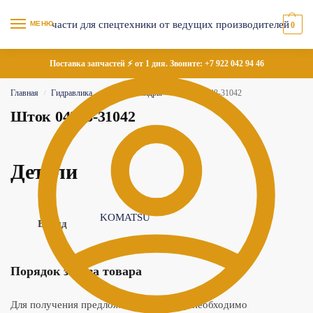
МЕНЮ
0
Поставка запчастей ⚡ от 1 дня. Звоните:
+7 922 042 94 46
Главная
Гидравлика
Гидроцилиндры
Шток 04248-31042
/
/
/
Шток 04248-31042
Детали
KOMATSU
Бренд
Порядок заказа товара
Для получения предложения по товару необходимо