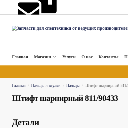
hydromach@yandex.ru
Главная
Магазин
Услуги
О нас
Контакты
П
Главная
Пальцы и втулки
Пальцы
Штифт шарнирный 811/
/
/
/
Штифт шарнирный 811/90433
Детали