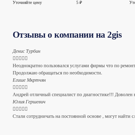
Уточняйте цену
5
₽
Ут
Отзывы о компании на 2gis
Денис Турбин





Неоднократно пользовался услугами фирмы что по ремонту
Продолжаю обращаться по необходимости.
​Егише Мкртчян





Андрей отличный специалист по диагностике!!! Доволен н
​Юлия Гершевич





Стали сотрудничать на постоянной основе , могут найти с