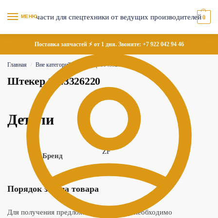
МЕНЮ
0
Поставка запчастей ⚡ от 1 дня. Звоните:
+7 922 042 94 46
Главная
Вне категорий
Штекер 1043326220
/
/
Штекер 1043326220
Детали
ZF
Бренд
Порядок заказа товара
Для получения предложения по товару необходимо