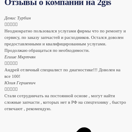
Отзывы о компании на 2gis
Денис Турбин





Неоднократно пользовался услугами фирмы что по ремонту и
сервису, по заказу запчастей и расходников. Остался доволен
предоставленными и квалифицированным услугами.
Продолжаю обращаться по необходимости.
​Егише Мкртчян





Андрей отличный специалист по диагностике!!! Доволен на
все 100!
​Юлия Гершевич





Стали сотрудничать на постоянной основе , могут найти
сложные запчасти , которых нет в РФ на спецтехнику , быстро
отвечают , рекомендую.