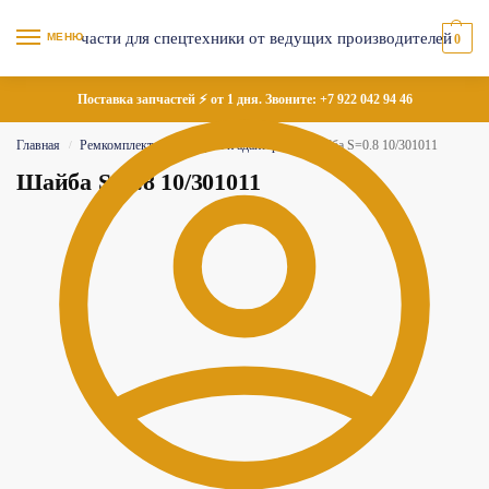
МЕНЮ
0
Поставка запчастей ⚡ от 1 дня. Звоните:
+7 922 042 94 46
Главная
Ремкомплекты
Муфты и адаптеры
Шайба S=0.8 10/301011
/
/
/
Шайба S=0.8 10/301011