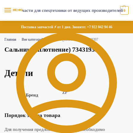
МЕНЮ
0
Поставка запчастей ⚡ от 1 дня. Звоните:
+7 922 042 94 46
Главная
Вне категорий
Сальник (уплотнение) 734319397
/
/
Сальник (уплотнение) 734319397
Детали
ZF
Бренд
Порядок заказа товара
Для получения предложения по товару необходимо