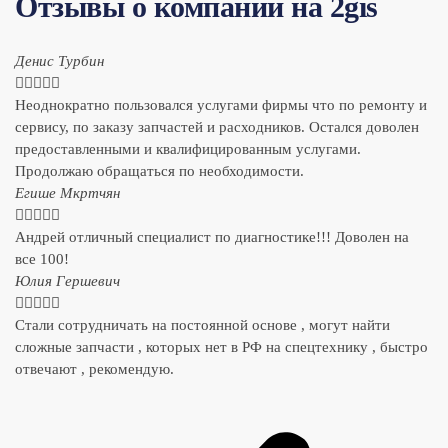
Отзывы о компании на 2gis
Денис Турбин





Неоднократно пользовался услугами фирмы что по ремонту и
сервису, по заказу запчастей и расходников. Остался доволен
предоставленными и квалифицированным услугами.
Продолжаю обращаться по необходимости.
​Егише Мкртчян





Андрей отличный специалист по диагностике!!! Доволен на
все 100!
​Юлия Гершевич





Стали сотрудничать на постоянной основе , могут найти
сложные запчасти , которых нет в РФ на спецтехнику , быстро
отвечают , рекомендую.