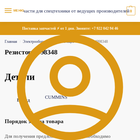
МЕНЮ
0
Поставка запчастей ⚡ от 1 дня. Звоните:
+7 922 042 94 46
Главная
Электрооборудование
Общее
Резистор 4998348
/
/
/
Резистор 4998348
Детали
CUMMINS
Бренд
Порядок заказа товара
Для получения предложения по товару необходимо