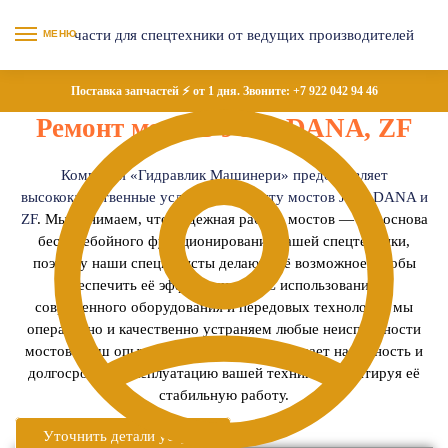
МЕНЮ
Поставка запчастей ⚡ от 1 дня. Звоните:
+7 922 042 94 46
Ремонт мостов JCB, DANA, ZF
Компания «Гидравлик Машинери» предоставляет
высококачественные услуги по ремонту мостов JCB, DANA и
ZF
. Мы понимаем, что надежная работа мостов — это основа
бесперебойного функционирования вашей спецтехники,
поэтому наши специалисты делают всё возможное, чтобы
обеспечить её эффективность. С использованием
современного оборудования и передовых технологий мы
оперативно и качественно устраняем любые неисправности
мостов. Наш опытный персонал обеспечивает надёжность и
долгосрочную эксплуатацию вашей техники, гарантируя её
стабильную работу.
Уточнить детали услуги