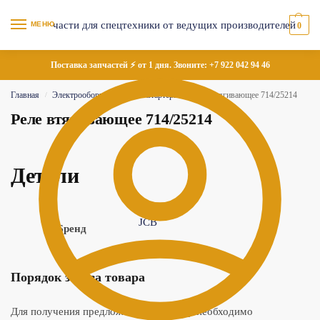
МЕНЮ
0
Поставка запчастей ⚡ от 1 дня. Звоните:
+7 922 042 94 46
Главная
Электрооборудование
Стартеры
Реле втягивающее 714/25214
/
/
/
Реле втягивающее 714/25214
Детали
JCB
Бренд
Порядок заказа товара
Для получения предложения по товару необходимо