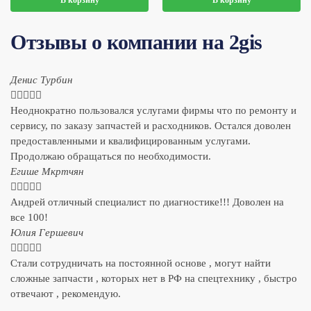
В корзину
В корзину
Отзывы о компании на 2gis
Денис Турбин





Неоднократно пользовался услугами фирмы что по ремонту и
сервису, по заказу запчастей и расходников. Остался доволен
предоставленными и квалифицированным услугами.
Продолжаю обращаться по необходимости.
​Егише Мкртчян





Андрей отличный специалист по диагностике!!! Доволен на
все 100!
​Юлия Гершевич





Стали сотрудничать на постоянной основе , могут найти
сложные запчасти , которых нет в РФ на спецтехнику , быстро
отвечают , рекомендую.