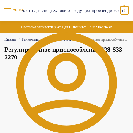
МЕНЮ
0
Поставка запчастей ⚡ от 1 дня. Звоните:
+7 922 042 94 46
Главная
Ремкомплекты
Трубки и РВД
Регулировочное приспособление 428-S33-2270
/
/
/
Регулировочное приспособление 428-S33-
2270