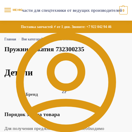
МЕНЮ
0
Поставка запчастей ⚡ от 1 дня. Звоните:
+7 922 042 94 46
Главная
Вне категорий
Пружина сжатия 732300235
/
/
Пружина сжатия 732300235
Детали
ZF
Бренд
Порядок заказа товара
Для получения предложения по товару необходимо