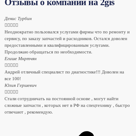
Отзывы о компании на 2gis
Денис Турбин





Неоднократно пользовался услугами фирмы что по ремонту и
сервису, по заказу запчастей и расходников. Остался доволен
предоставленными и квалифицированным услугами.
Продолжаю обращаться по необходимости.
​Егише Мкртчян





Андрей отличный специалист по диагностике!!! Доволен на
все 100!
​Юлия Гершевич





Стали сотрудничать на постоянной основе , могут найти
сложные запчасти , которых нет в РФ на спецтехнику , быстро
отвечают , рекомендую.