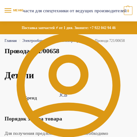
МЕНЮ
0
Поставка запчастей ⚡ от 1 дня. Звоните:
+7 922 042 94 46
Главная
Электрооборудование
Электропроводка
Провода 721/00658
/
/
/
Провода 721/00658
Детали
JCB
Бренд
Порядок заказа товара
Для получения предложения по товару необходимо