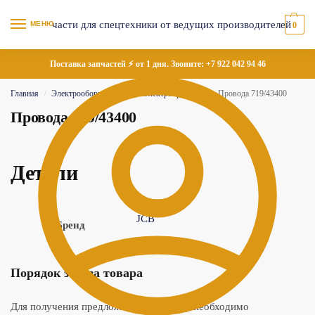
МЕНЮ
0
Поставка запчастей ⚡ от 1 дня. Звоните:
+7 922 042 94 46
Главная
Электрооборудование
Электропроводка
Провода 719/43400
/
/
/
Провода 719/43400
Детали
JCB
Бренд
Порядок заказа товара
Для получения предложения по товару необходимо