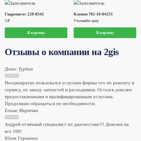
Гидронасос 228-8542
Клапан 702-16-04251
5
₽
Уточняйте цену
В корзину
В корзину
Отзывы о компании на 2gis
Денис Турбин





Неоднократно пользовался услугами фирмы что по ремонту и
сервису, по заказу запчастей и расходников. Остался доволен
предоставленными и квалифицированным услугами.
Продолжаю обращаться по необходимости.
​Егише Мкртчян





Андрей отличный специалист по диагностике!!! Доволен на
все 100!
​Юлия Гершевич