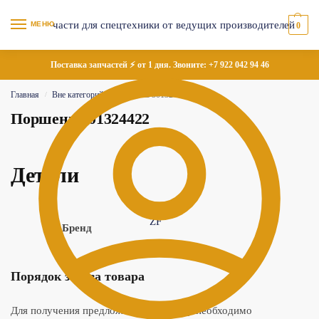
МЕНЮ
0
Поставка запчастей ⚡ от 1 дня. Звоните:
+7 922 042 94 46
Главная
Вне категорий
Поршень 501324422
/
/
Поршень 501324422
Детали
ZF
Бренд
Порядок заказа товара
Для получения предложения по товару необходимо