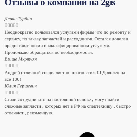
Отзывы о компании на 2gis
Денис Турбин





Неоднократно пользовался услугами фирмы что по ремонту и
сервису, по заказу запчастей и расходников. Остался доволен
предоставленными и квалифицированным услугами.
Продолжаю обращаться по необходимости.
​Егише Мкртчян





Андрей отличный специалист по диагностике!!! Доволен на
все 100!
​Юлия Гершевич





Стали сотрудничать на постоянной основе , могут найти
сложные запчасти , которых нет в РФ на спецтехнику , быстро
отвечают , рекомендую.