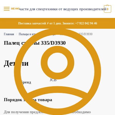
МЕНЮ
0
Поставка запчастей ⚡ от 1 дня. Звоните:
+7 922 042 94 46
Главная
Пальцы и втулки
Пальцы
Палец стрелы 335/D3930
/
/
/
Палец стрелы 335/D3930
Детали
JCB
Бренд
Порядок заказа товара
Для получения предложения по товару необходимо