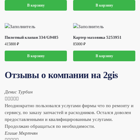
В корзину
В корзину
Пилотный клапан 334/G9485
Картер маховика 5253951
415800
₽
85000
₽
В корзину
В корзину
Отзывы о компании на 2gis
Денис Турбин





Неоднократно пользовался услугами фирмы что по ремонту и
сервису, по заказу запчастей и расходников. Остался доволен
предоставленными и квалифицированным услугами.
Продолжаю обращаться по необходимости.
​Егише Мкртчян




