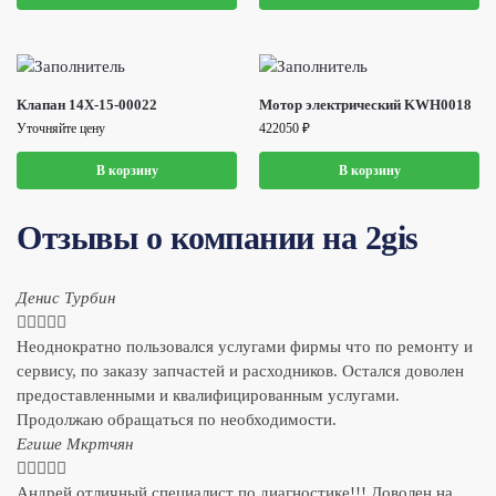
Клапан 14X-15-00022
Мотор электрический KWH0018
Уточняйте цену
422050
₽
В корзину
В корзину
Отзывы о компании на 2gis
Денис Турбин





Неоднократно пользовался услугами фирмы что по ремонту и
сервису, по заказу запчастей и расходников. Остался доволен
предоставленными и квалифицированным услугами.
Продолжаю обращаться по необходимости.
​Егише Мкртчян





Андрей отличный специалист по диагностике!!! Доволен на