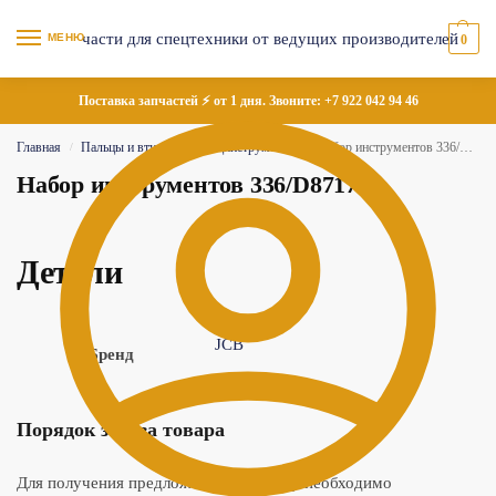
МЕНЮ
0
Поставка запчастей ⚡ от 1 дня. Звоните:
+7 922 042 94 46
Главная
Пальцы и втулки
Специнструменты
Набор инструментов 336/D8717
/
/
/
Набор инструментов 336/D8717
Детали
JCB
Бренд
Порядок заказа товара
Для получения предложения по товару необходимо