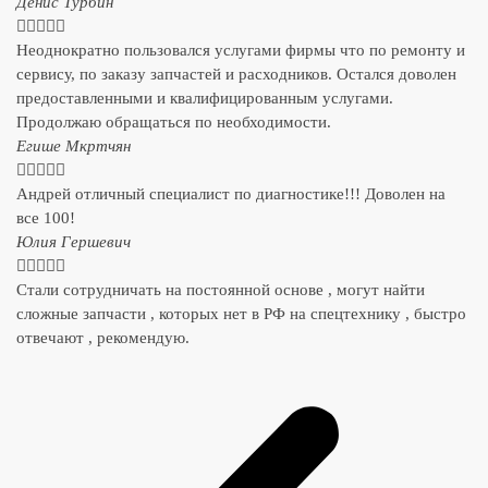
Денис Турбин





Неоднократно пользовался услугами фирмы что по ремонту и
сервису, по заказу запчастей и расходников. Остался доволен
предоставленными и квалифицированным услугами.
Продолжаю обращаться по необходимости.
​Егише Мкртчян





Андрей отличный специалист по диагностике!!! Доволен на
все 100!
​Юлия Гершевич





Стали сотрудничать на постоянной основе , могут найти
сложные запчасти , которых нет в РФ на спецтехнику , быстро
отвечают , рекомендую.