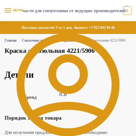
МЕНЮ
0
Поставка запчастей ⚡ от 1 дня. Звоните:
+7 922 042 94 46
Главная
Смазочные материалы
Краски
Краска аэрозольная 4221/5906
/
/
/
Краска аэрозольная 4221/5906
Детали
JCB
Бренд
Порядок заказа товара
Для получения предложения по товару необходимо