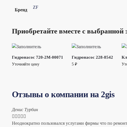
ZF
Бренд
Приобретайте вместе с выбранной 
Гидронасос 720-2M-00071
Гидронасос 228-8542
Кл
Уточняйте цену
5
₽
Ут
Отзывы о компании на 2gis
Денис Турбин





Неоднократно пользовался услугами фирмы что по ремонту