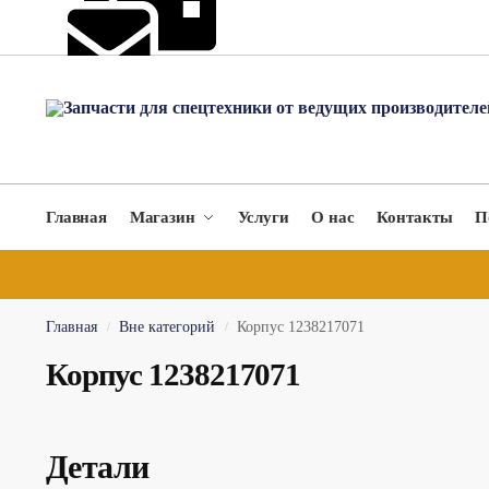
hydromach@yandex.ru
Главная
Магазин
Услуги
О нас
Контакты
П
Главная
Вне категорий
Корпус 1238217071
/
/
Корпус 1238217071
Детали