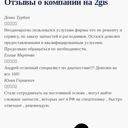
Отзывы о компании на 2gis
Денис Турбин





Неоднократно пользовался услугами фирмы что по ремонту и
сервису, по заказу запчастей и расходников. Остался доволен
предоставленными и квалифицированным услугами.
Продолжаю обращаться по необходимости.
​Егише Мкртчян





Андрей отличный специалист по диагностике!!! Доволен на
все 100!
​Юлия Гершевич





Стали сотрудничать на постоянной основе , могут найти
сложные запчасти , которых нет в РФ на спецтехнику , быстро
отвечают , рекомендую.