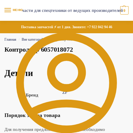
МЕНЮ
0
Поставка запчастей ⚡ от 1 дня. Звоните:
+7 922 042 94 46
Главная
Вне категорий
Контроллер 6057018072
/
/
Контроллер 6057018072
Детали
ZF
Бренд
Порядок заказа товара
Для получения предложения по товару необходимо