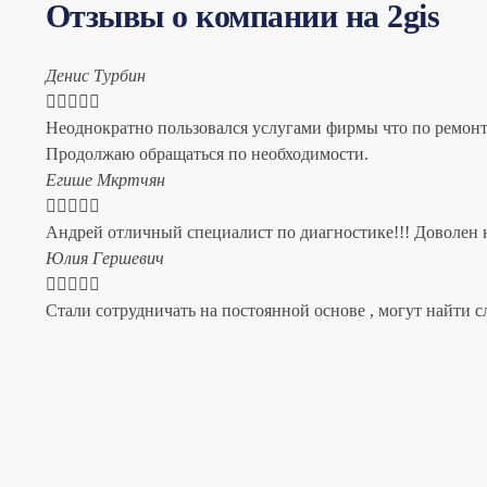
Отзывы о компании на 2gis
Денис Турбин





Неоднократно пользовался услугами фирмы что по ремонту
Продолжаю обращаться по необходимости.
​Егише Мкртчян





Андрей отличный специалист по диагностике!!! Доволен н
​Юлия Гершевич





Стали сотрудничать на постоянной основе , могут найти с