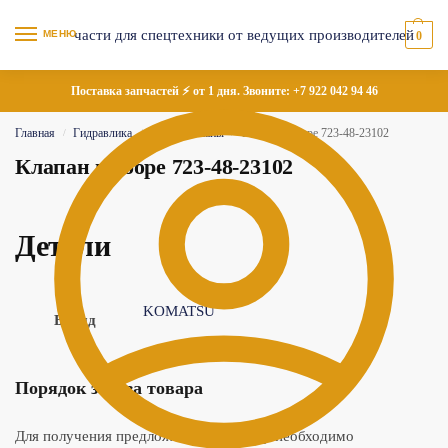
МЕНЮ
0
Поставка запчастей ⚡ от 1 дня. Звоните:
+7 922 042 94 46
Главная
Гидравлика
Гидроклапаны
Клапан в сборе 723-48-23102
/
/
/
Клапан в сборе 723-48-23102
Детали
KOMATSU
Бренд
Порядок заказа товара
Для получения предложения по товару необходимо