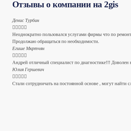
Отзывы о компании на 2gis
Денис Турбин





Неоднократно пользовался услугами фирмы что по ремонту
Продолжаю обращаться по необходимости.
​Егише Мкртчян





Андрей отличный специалист по диагностике!!! Доволен н
​Юлия Гершевич





Стали сотрудничать на постоянной основе , могут найти с