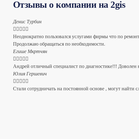
Отзывы о компании на 2gis
Денис Турбин





Неоднократно пользовался услугами фирмы что по ремонту
Продолжаю обращаться по необходимости.
​Егише Мкртчян





Андрей отличный специалист по диагностике!!! Доволен н
​Юлия Гершевич





Стали сотрудничать на постоянной основе , могут найти с