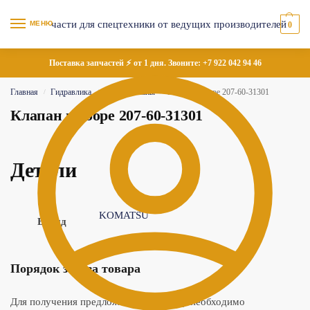
МЕНЮ
0
Поставка запчастей ⚡ от 1 дня. Звоните:
+7 922 042 94 46
Главная
Гидравлика
Гидроклапаны
Клапан в сборе 207-60-31301
/
/
/
Клапан в сборе 207-60-31301
Детали
KOMATSU
Бренд
Порядок заказа товара
Для получения предложения по товару необходимо