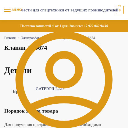
МЕНЮ
0
Поставка запчастей ⚡ от 1 дня. Звоните:
+7 922 042 94 46
Главная
Электрооборудование
Общее
Клапан 4I-5674
/
/
/
Клапан 4I-5674
Детали
CATERPILLAR
Бренд
Порядок заказа товара
Для получения предложения по товару необходимо