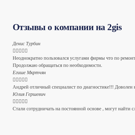
Отзывы о компании на 2gis
Денис Турбин





Неоднократно пользовался услугами фирмы что по ремонту
Продолжаю обращаться по необходимости.
​Егише Мкртчян





Андрей отличный специалист по диагностике!!! Доволен н
​Юлия Гершевич





Стали сотрудничать на постоянной основе , могут найти с