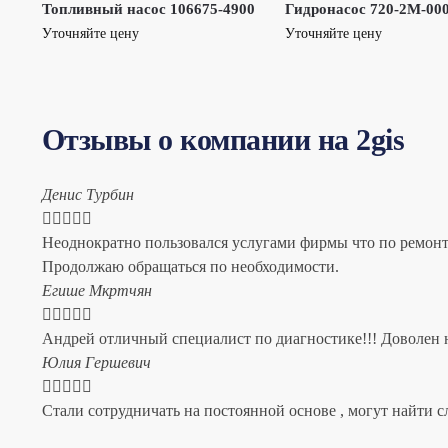
Топливный насос 106675-4900
Гидронасос 720-2M-00
Уточняйте цену
Уточняйте цену
Отзывы о компании на 2gis
Денис Турбин





Неоднократно пользовался услугами фирмы что по ремонту
Продолжаю обращаться по необходимости.
​Егише Мкртчян





Андрей отличный специалист по диагностике!!! Доволен н
​Юлия Гершевич





Стали сотрудничать на постоянной основе , могут найти с