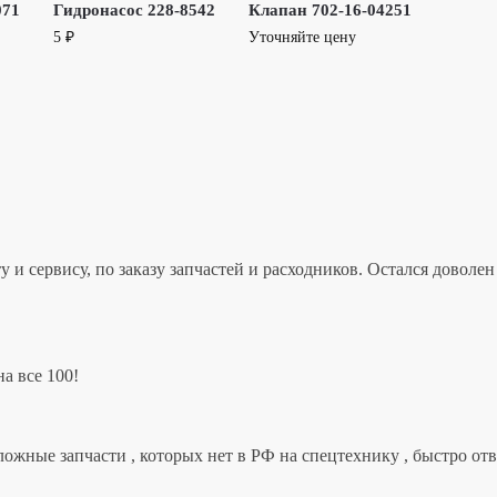
071
Гидронасос 228-8542
Клапан 702-16-04251
5
₽
Уточняйте цену
 и сервису, по заказу запчастей и расходников. Остался дово
а все 100!
ложные запчасти , которых нет в РФ на спецтехнику , быстро от