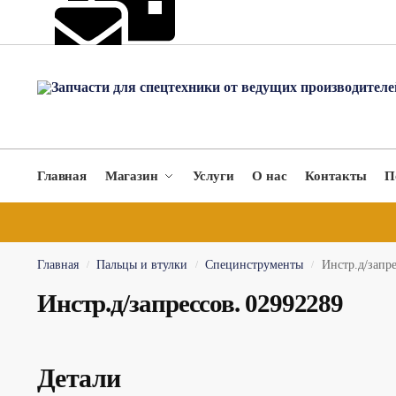
hydromach@yandex.ru
Главная
Магазин
Услуги
О нас
Контакты
П
Главная
Пальцы и втулки
Специнструменты
Инстр.д/запре
/
/
/
Инстр.д/запрессов. 02992289
Детали