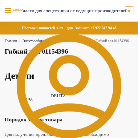
МЕНЮ
0
Поставка запчастей ⚡ от 1 дня. Звоните:
+7 922 042 94 46
Главная
Электрооборудование
Электропроводка
Гибкий вал 01154396
/
/
/
Гибкий вал 01154396
Детали
DEUTZ
Бренд
Порядок заказа товара
Для получения предложения по товару необходимо