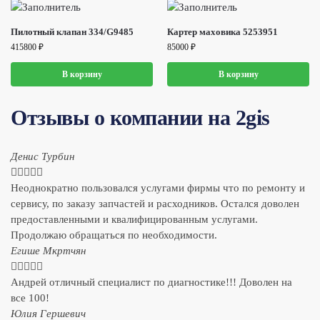
Пилотный клапан 334/G9485
Картер маховика 5253951
415800
₽
85000
₽
В корзину
В корзину
Отзывы о компании на 2gis
Денис Турбин





Неоднократно пользовался услугами фирмы что по ремонту и
сервису, по заказу запчастей и расходников. Остался доволен
предоставленными и квалифицированным услугами.
Продолжаю обращаться по необходимости.
​Егише Мкртчян





Андрей отличный специалист по диагностике!!! Доволен на
все 100!
​Юлия Гершевич