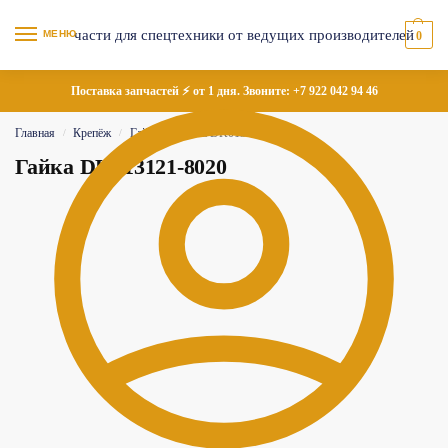
МЕНЮ
0
Поставка запчастей ⚡ от 1 дня. Звоните:
+7 922 042 94 46
Главная
Крепёж
Гайки
Гайка DK013121-8020
/
/
/
Гайка DK013121-8020