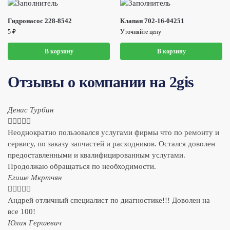
Гидронасос 228-8542
Клапан 702-16-04251
5
₽
Уточняйте цену
В корзину
В корзину
Отзывы о компании на 2gis
Денис Турбин





Неоднократно пользовался услугами фирмы что по ремонту и
сервису, по заказу запчастей и расходников. Остался доволен
предоставленными и квалифицированным услугами.
Продолжаю обращаться по необходимости.
​Егише Мкртчян





Андрей отличный специалист по диагностике!!! Доволен на
все 100!
​Юлия Гершевич