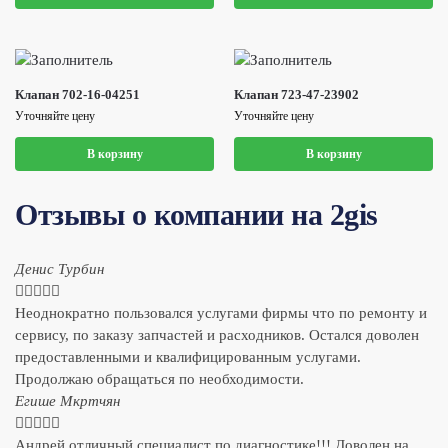
Клапан 702-16-04251
Клапан 723-47-23902
Уточняйте цену
Уточняйте цену
В корзину
В корзину
Отзывы о компании на 2gis
Денис Турбин





Неоднократно пользовался услугами фирмы что по ремонту и
сервису, по заказу запчастей и расходников. Остался доволен
предоставленными и квалифицированным услугами.
Продолжаю обращаться по необходимости.
​Егише Мкртчян





Андрей отличный специалист по диагностике!!! Доволен на