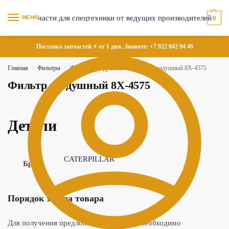
МЕНЮ
0
Поставка запчастей ⚡ от 1 дня. Звоните:
+7 922 042 94 46
Главная
Фильтры
Фильтры воздушные
Фильтр воздушный 8X-4575
/
/
/
Фильтр воздушный 8X-4575
Детали
CATERPILLAR
Бренд
Порядок заказа товара
Для получения предложения по товару необходимо