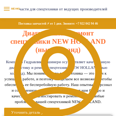
МЕНЮ
Поставка запчастей ⚡ от 1 дня. Звоните:
+7 922 042 94 46
Диагностика и ремонт
спецтехники NEW HOLLAND
(нью холланд)
Компания Гидравлик Машинери осуществляет качественную
диагностику и ремонт спецтехники NEW HOLLAND(нью
холланд)
. Мы понимаем, что ваша техника — это ключ к
успешной работе, и поэтому мы делаем все возможное, чтобы
обеспечить ее бесперебойную работу. Наш опытный персонал
и современное оборудование позволяют нам быстро и
качественно диагностировать и ремонтировать любые
проблемы с вашей спецтехникой NEW HOLLAND.
Уточнить детали услуги