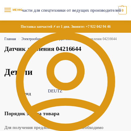
МЕНЮ
0
Поставка запчастей ⚡ от 1 дня. Звоните:
+7 922 042 94 46
Главная
Электрооборудование
Датчики
Датчик давления 04216644
/
/
/
Датчик давления 04216644
Детали
DEUTZ
Бренд
Порядок заказа товара
Для получения предложения по товару необходимо