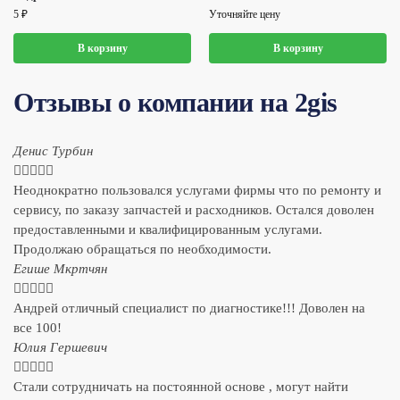
5
₽
Уточняйте цену
В корзину
В корзину
Отзывы о компании на 2gis
Денис Турбин





Неоднократно пользовался услугами фирмы что по ремонту и
сервису, по заказу запчастей и расходников. Остался доволен
предоставленными и квалифицированным услугами.
Продолжаю обращаться по необходимости.
​Егише Мкртчян





Андрей отличный специалист по диагностике!!! Доволен на
все 100!
​Юлия Гершевич





Стали сотрудничать на постоянной основе , могут найти