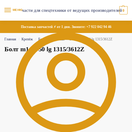
МЕНЮ
0
Поставка запчастей ⚡ от 1 дня. Звоните:
+7 922 042 94 46
Главная
Крепёж
Болты и шпильки
Болт m14 x 50 lg 1315/3612Z
/
/
/
Болт m14 x 50 lg 1315/3612Z