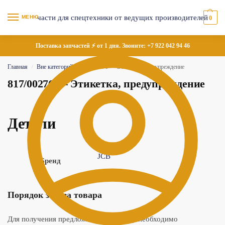
МЕНЮ
0
Поставка запчастей ⚡ от 1 дня. Звоните:
+7 922 042 94 46
Главная
Вне категорий
817/00276 — Этикетка, предупреждение
/
/
817/00276 — Этикетка, предупреждение
Детали
JCB
Бренд
Порядок заказа товара
Для получения предложения по товару необходимо