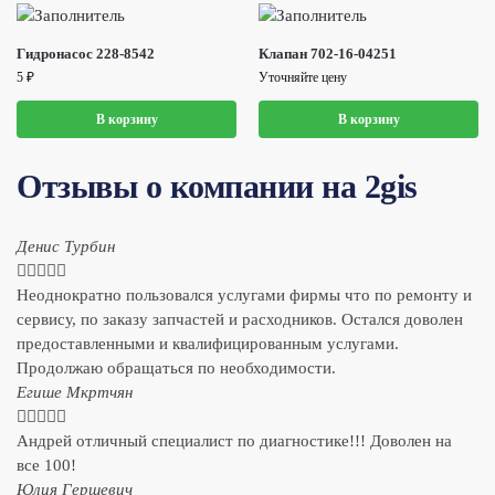
Гидронасос 228-8542
Клапан 702-16-04251
5
₽
Уточняйте цену
В корзину
В корзину
Отзывы о компании на 2gis
Денис Турбин





Неоднократно пользовался услугами фирмы что по ремонту и
сервису, по заказу запчастей и расходников. Остался доволен
предоставленными и квалифицированным услугами.
Продолжаю обращаться по необходимости.
​Егише Мкртчян





Андрей отличный специалист по диагностике!!! Доволен на
все 100!
​Юлия Гершевич