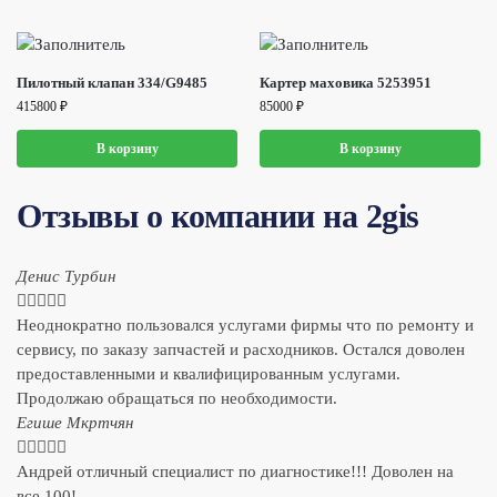
Пилотный клапан 334/G9485
Картер маховика 5253951
415800
₽
85000
₽
В корзину
В корзину
Отзывы о компании на 2gis
Денис Турбин





Неоднократно пользовался услугами фирмы что по ремонту и
сервису, по заказу запчастей и расходников. Остался доволен
предоставленными и квалифицированным услугами.
Продолжаю обращаться по необходимости.
​Егише Мкртчян





Андрей отличный специалист по диагностике!!! Доволен на
все 100!