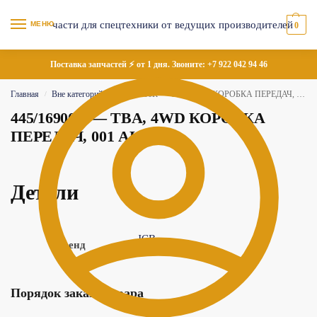
МЕНЮ
0
Поставка запчастей ⚡ от 1 дня. Звоните:
+7 922 042 94 46
Главная
Вне категорий
445/16900R — TBA, 4WD КОРОБКА ПЕРЕДАЧ, 001 АКЦИЯ
/
/
445/16900R — TBA, 4WD КОРОБКА
ПЕРЕДАЧ, 001 АКЦИЯ
Детали
JCB
Бренд
Порядок заказа товара