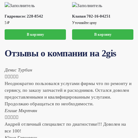
Гидронасос 228-8542
Клапан 702-16-04251
5
₽
Уточняйте цену
В корзину
В корзину
Отзывы о компании на 2gis
Денис Турбин





Неоднократно пользовался услугами фирмы что по ремонту и
сервису, по заказу запчастей и расходников. Остался доволен
предоставленными и квалифицированным услугами.
Продолжаю обращаться по необходимости.
​Егише Мкртчян





Андрей отличный специалист по диагностике!!! Доволен на
все 100!
​Юлия Гершевич