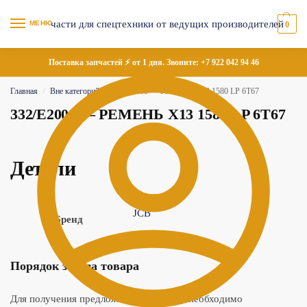
МЕНЮ
0
Поставка запчастей ⚡ от 1 дня. Звоните:
+7 922 042 94 46
Главная
Вне категорий
332/E2000 — РЕМЕНЬ X13 1580 LP 6T67
/
/
332/E2000 — РЕМЕНЬ X13 1580 LP 6T67
Детали
JCB
Бренд
Порядок заказа товара
Для получения предложения по товару необходимо