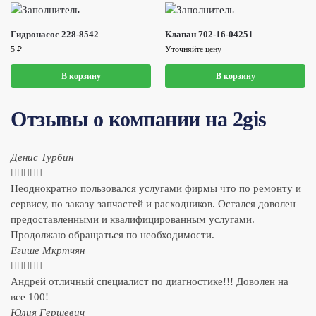
Гидронасос 228-8542
Клапан 702-16-04251
5
₽
Уточняйте цену
В корзину
В корзину
Отзывы о компании на 2gis
Денис Турбин





Неоднократно пользовался услугами фирмы что по ремонту и
сервису, по заказу запчастей и расходников. Остался доволен
предоставленными и квалифицированным услугами.
Продолжаю обращаться по необходимости.
​Егише Мкртчян





Андрей отличный специалист по диагностике!!! Доволен на
все 100!
​Юлия Гершевич