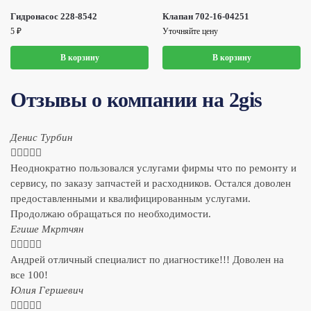
Гидронасос 228-8542
Клапан 702-16-04251
5
₽
Уточняйте цену
В корзину
В корзину
Отзывы о компании на 2gis
Денис Турбин





Неоднократно пользовался услугами фирмы что по ремонту и
сервису, по заказу запчастей и расходников. Остался доволен
предоставленными и квалифицированным услугами.
Продолжаю обращаться по необходимости.
​Егише Мкртчян





Андрей отличный специалист по диагностике!!! Доволен на
все 100!
​Юлия Гершевич




