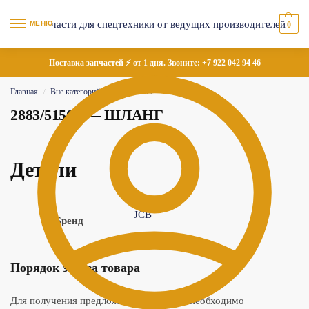
МЕНЮ
0
Поставка запчастей ⚡ от 1 дня. Звоните:
+7 922 042 94 46
Главная
Вне категорий
2883/51504 — ШЛАНГ
/
/
2883/51504 — ШЛАНГ
Детали
JCB
Бренд
Порядок заказа товара
Для получения предложения по товару необходимо