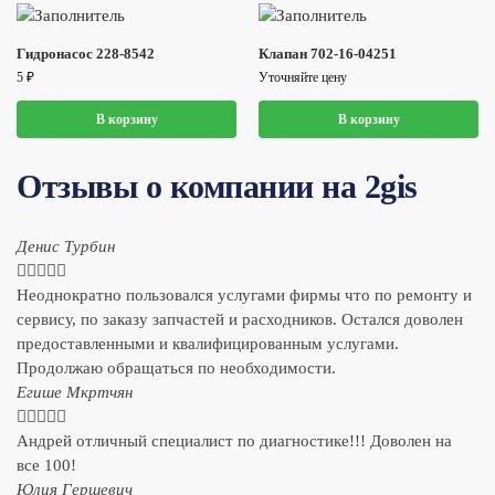
Гидронасос 228-8542
Клапан 702-16-04251
5
₽
Уточняйте цену
В корзину
В корзину
Отзывы о компании на 2gis
Денис Турбин





Неоднократно пользовался услугами фирмы что по ремонту и
сервису, по заказу запчастей и расходников. Остался доволен
предоставленными и квалифицированным услугами.
Продолжаю обращаться по необходимости.
​Егише Мкртчян





Андрей отличный специалист по диагностике!!! Доволен на
все 100!
​Юлия Гершевич