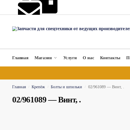
hydromach@yandex.ru
Главная
Магазин
Услуги
О нас
Контакты
П
Главная
Крепёж
Болты и шпильки
02/961089 — Винт, .
/
/
/
02/961089 — Винт, .